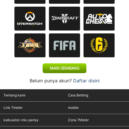
MAIN SEKARANG
Belum punya akun?
Daftar disini
Tentang kami
Cara Betting
Link 7meter
mobile
kalkulator-mix-parlay
Zona 7Meter