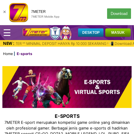
×
7METER
Download
7METER Mobile App
☰
DESKTOP
MASUK
NEW :
 7METER ^^ MINIMAL DEPOSIT HANYA Rp 10.000 SEKARANG ! 📲 Download Aplikasi 
Home
E-sports
E-SPORTS
7METER E-sport merupakan kompetisi game online yang dimainkan
oleh profesional gamer. Berbagai jenis game e-sports di hadirkan
7METER seperti CS-GO, DOTA2, MOBILE LEGEND, LOL, PUBG, FIFA